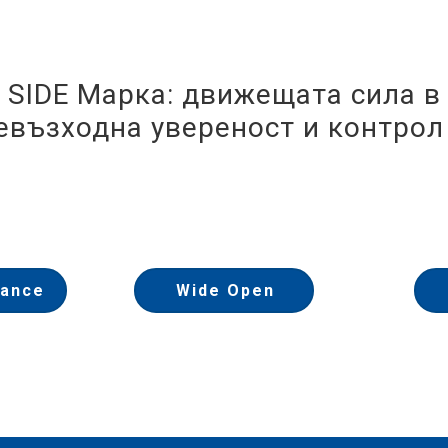
Y SIDE Марка: движещата сила в
евъзходна увереност и контрол 
mance
Wide Open