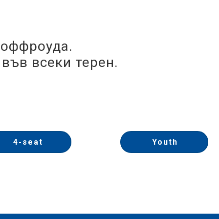
 оффроуда.
във всеки терен.
4-seat
Youth