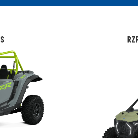
PS
RZR